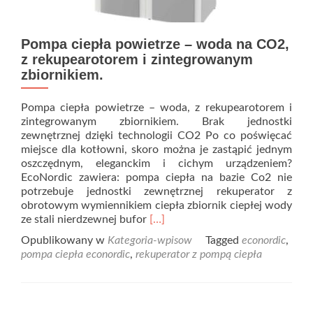
Pompa ciepła powietrze – woda na CO2,
z rekupearotorem i zintegrowanym
zbiornikiem.
Pompa ciepła powietrze – woda, z rekupearotorem i
zintegrowanym zbiornikiem. Brak jednostki
zewnętrznej dzięki technologii CO2 Po co poświęcać
miejsce dla kotłowni, skoro można je zastąpić jednym
oszczędnym, eleganckim i cichym urządzeniem?
EcoNordic zawiera: pompa ciepła na bazie Co2 nie
potrzebuje jednostki zewnętrznej rekuperator z
obrotowym wymiennikiem ciepła zbiornik ciepłej wody
Read
ze stali nierdzewnej bufor
[…]
more
Opublikowany w
Kategoria-wpisow
Tagged
econordic
,
about
pompa ciepła econordic
,
rekuperator z pompą ciepła
Pompa
ciepła
powietrze
–