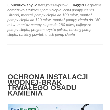
Opublikowany w
Kategoria-wpisow
Tagged
Bezpłatne
doradztwo z zakresu pomp ciepła
,
cena pompy ciepła
Hitachi
,
montaż pompy ciepła do 100 mkw
,
montaż
pompy ciepła do 120 mkw
,
montaż pompy ciepła do 160
mkw
,
montaż pompy ciepła do 280 mkw
,
najlepsze
pompy ciepła
,
program czysta polska
,
ranking pomp
ciepła
,
ranking powietrznych pomp ciepła
Nawigacja po wpisach
OCHRONA INSTALACJI
WODNEJ-BRAK
TRWAŁEGO OSADU
KAMIENIA