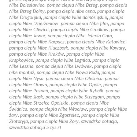
dotacja
Nibe Bolesławiec
,
pompa ciepła Nibe Brzeg
,
pompa ciepła
szwedzka,
Nibe Brzeg Dolny
,
pompa ciepła nibe cena
,
pompa ciepła
montaż
Nibe Długołęka
,
pompa ciepła Nibe dolnośląskie
,
pompa
w
ciepła Nibe Dzierżoniów
,
pompa ciepła Nibe film
,
pompa
cenie.
ciepła Nibe Gliwice
,
pompa ciepła Nibe Grodków
,
pompa
ciepła Nibe Jawor
,
pompa ciepła Nibe Jelenia Góra
,
pompa ciepła Nibe Karpacz
,
pompa ciepła Nibe Katowice
,
pompa ciepła Nibe Kluczbork
,
pompa ciepła Nibe Kowary
,
pompa ciepła Nibe Kraków
,
pompa ciepła Nibe
Krapkowice
,
pompa ciepła Nibe Legnica
,
pompa ciepła
Nibe Leszna
,
pompa ciepła Nibe Lwówek
,
pompa ciepła
nibe montaż
,
pompa ciepła Nibe Nowa Ruda
,
pompa
ciepła Nibe Nysa
,
pompa ciepła Nibe Oleśnica
,
pompa
ciepła Nibe Oława
,
pompa ciepła Nibe Opole
,
pompa
ciepła Nibe Poznań
,
pompa ciepła Nibe Rybnik
,
pompa
ciepła Nibe śląsk
,
pompa ciepła Nibe Strzegom
,
pompa
ciepła Nibe Strzelce Opolskie
,
pompa ciepła Nibe
Świdnica
,
pompa ciepła Nibe Wrocław
,
pompa ciepła Nibe
żary
,
pompa ciepła Nibe Zgorzelec
,
pompa ciepła Nibe
Złotoryja
,
pompa ciepła Nibe Żory
,
szwedzka dotacja
,
szwedzka dotacja 5 tyś zł