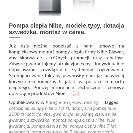
Pompa ciepła Nibe, modele,typy, dotacja
szwedzka, montaż w cenie.
Już dziś można podpisać z nami umowę na
kompleksowy montaż pompy ciepła firmy Nibe-Biawar,
aby skorzystać z różnych promocji oraz rabatów.
Zawsze gwarantujemy atrakcyjne ceny i indywidualnie
dopasowane rozwiązania systemów ogrzewania.
Skonfigurowane tak aby przynosiły nam jak najwięcej
korzyści ekonomicznych jak i w postaci komfortu
cieplnego. Poniżej informacje techniczne i cenowe
Read
dotyczące produktów Nibe.
[…]
more
Opublikowany w
Kategoria-wpisow
,
ranking
Tagged
about
dotacja na pompę nibe 2 tyś zł
,
dotacja na pompę nibe
Pompa
2000 zł
,
dotacja nibe
,
gwarancja na pompę ciepła nibe
,
ciepła
gwarancja szwedzka
,
montaż pompa ciepła Nibe
,
nibe
Nibe,
gwarancja
,
pompa ciepła nibe
,
pompa ciepła nibe 7 lat
modele,typy,
gwarancja
,
pompa ciepła Nibe Bielawa
,
pompa ciepła