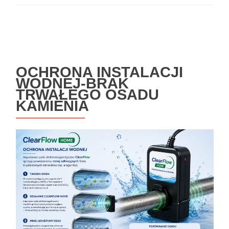
Nawigacja
po
wpisach
OCHRONA INSTALACJI
WODNEJ-BRAK
TRWAŁEGO OSADU
KAMIENIA