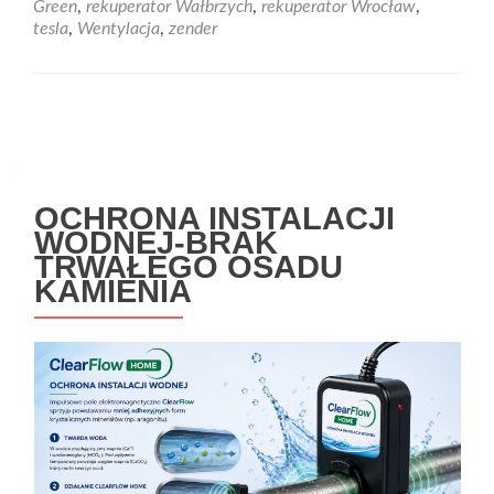
Green
,
rekuperator Wałbrzych
,
rekuperator Wrocław
,
tesla
,
Wentylacja
,
zender
Nawigacja
po
wpisach
OCHRONA INSTALACJI
WODNEJ-BRAK
TRWAŁEGO OSADU
KAMIENIA