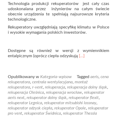
Technologia produkcji rekuperatorów jest cały czas
udoskonalana przez inżynierów na całym świecie
obecnie urządzenia te spełniają najsurowsze kryteria
technologiczne.
Rekuperatory uwzględniają specyfikę klimatu w Polsce
i wysokie wymagania polskich inwestorów.
Dostępne są również w wersji z wymiennikiem
entalpicznym (oprócz ciepła odzyskują
[…]
Opublikowany w
Kategoria-wpisow
Tagged
aeris
,
cena
rekuperatora
,
centrala wentylacyjana
,
montaż
rekuperatora
,
r-vent
,
rekuperacja
,
rekuperacja dolny śląsk
,
rekuperacja Oleśnica
,
rekuperacja wrocław
,
rekuperator
aeris next
,
rekuperator dolny śląsk
,
rekuperator flexit
,
rekuperator Legnica
,
rekuperator mitsubishi lossnay
,
rekuperator odzysk ciepła
,
rekuperator Opole
,
rekuperator
pro vent
,
rekuperator Świdnica
,
rekuperator Thessla