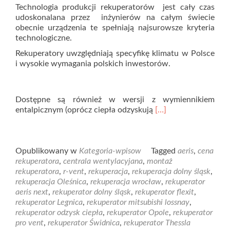
Technologia produkcji rekuperatorów jest cały czas
udoskonalana przez inżynierów na całym świecie
obecnie urządzenia te spełniają najsurowsze kryteria
technologiczne.
Rekuperatory uwzględniają specyfikę klimatu w Polsce
i wysokie wymagania polskich inwestorów.
Dostępne są również w wersji z wymiennikiem
entalpicznym (oprócz ciepła odzyskują
[…]
Opublikowany w
Kategoria-wpisow
Tagged
aeris
,
cena
rekuperatora
,
centrala wentylacyjana
,
montaż
rekuperatora
,
r-vent
,
rekuperacja
,
rekuperacja dolny śląsk
,
rekuperacja Oleśnica
,
rekuperacja wrocław
,
rekuperator
aeris next
,
rekuperator dolny śląsk
,
rekuperator flexit
,
rekuperator Legnica
,
rekuperator mitsubishi lossnay
,
rekuperator odzysk ciepła
,
rekuperator Opole
,
rekuperator
pro vent
,
rekuperator Świdnica
,
rekuperator Thessla