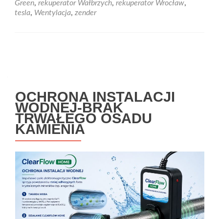
Green
,
rekuperator Wałbrzych
,
rekuperator Wrocław
,
tesla
,
Wentylacja
,
zender
Nawigacja
po
wpisach
OCHRONA INSTALACJI
WODNEJ-BRAK
TRWAŁEGO OSADU
KAMIENIA