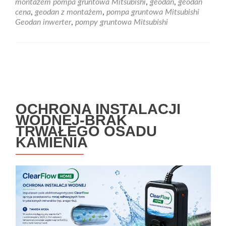
montażem pompa gruntowa Mitsubishi
,
geodan
,
geodan
Inverterowa
cena
,
geodan z montażem
,
pompa gruntowa Mitsubishi
pompa
Geodan inwerter
,
pompy gruntowa Mitsubishi
ciepła
gruntowa
Geodan
marki
Nawigacja
Mitsubishi
po
wpisach
OCHRONA INSTALACJI
WODNEJ-BRAK
TRWAŁEGO OSADU
KAMIENIA