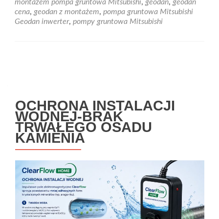
montażem pompa gruntowa Mitsubishi
,
geodan
,
geodan
Inverterowa
cena
,
geodan z montażem
,
pompa gruntowa Mitsubishi
pompa
Geodan inwerter
,
pompy gruntowa Mitsubishi
ciepła
gruntowa
Geodan
marki
Nawigacja
Mitsubishi
po
wpisach
OCHRONA INSTALACJI
WODNEJ-BRAK
TRWAŁEGO OSADU
KAMIENIA