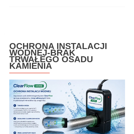
Nawigacja
po
wpisach
OCHRONA INSTALACJI
WODNEJ-BRAK
TRWAŁEGO OSADU
KAMIENIA