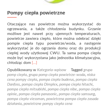
Pompy ciepła powietrzne
Otaczające nas powietrze można wykorzystać do
ogrzewania, a także chłodzenia budynku. Grzanie
możliwe jest nawet przy ujemnych temperaturach,
powietrze zawiera ciepło, które można odebrać dzięki
pompie ciepła typu powietrze/woda, a następnie
wykorzystać je do ogrzania domu oraz do produkcji
ciepłej wody użytkowej CWU. Ta sama pompa ciepła
może być wykorzystana jako jednostka klimatyzacyjna,
Read
chłodząc dom
[…]
more
Opublikowany w
Kategoria-wpisow
Tagged
grupa
about
pomp ciepła
,
grupa pomp ciepła powietrze-woda
,
niska
Pompy
cena pompy ciepła
,
pompa ciepła buderus
,
pompa ciepła
ciepła
Danfoss
,
pompa ciepła Dimplex
,
pompa ciepła hitachi
,
powietrzne
pompa ciepła mitsubishi
,
pompa ciepła nibe
,
pompa ciepła
opinie
,
pompa ciepła panasonic
,
pompa ciepła samsung
,
pompa ciepła viessman
,
powietrzna pompa ciepła zasada
działania
,
powietrzne pompy ciepła cena