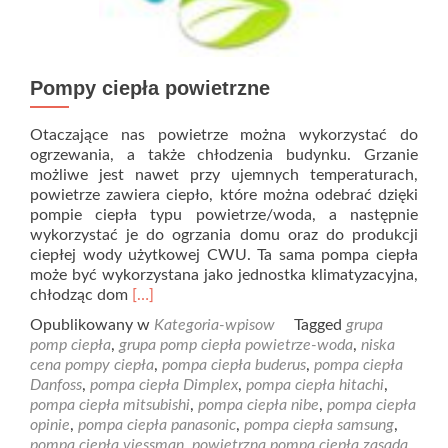
Pompy ciepła powietrzne
Otaczające nas powietrze można wykorzystać do
ogrzewania, a także chłodzenia budynku. Grzanie
możliwe jest nawet przy ujemnych temperaturach,
powietrze zawiera ciepło, które można odebrać dzięki
pompie ciepła typu powietrze/woda, a następnie
wykorzystać je do ogrzania domu oraz do produkcji
ciepłej wody użytkowej CWU. Ta sama pompa ciepła
może być wykorzystana jako jednostka klimatyzacyjna,
Read
chłodząc dom
[…]
more
Opublikowany w
Kategoria-wpisow
Tagged
grupa
about
pomp ciepła
,
grupa pomp ciepła powietrze-woda
,
niska
Pompy
cena pompy ciepła
,
pompa ciepła buderus
,
pompa ciepła
ciepła
Danfoss
,
pompa ciepła Dimplex
,
pompa ciepła hitachi
,
powietrzne
pompa ciepła mitsubishi
,
pompa ciepła nibe
,
pompa ciepła
opinie
,
pompa ciepła panasonic
,
pompa ciepła samsung
,
pompa ciepła viessman
,
powietrzna pompa ciepła zasada