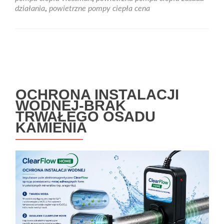
działania
,
powietrzne pompy ciepła cena
Nawigacja
po
wpisach
OCHRONA INSTALACJI
WODNEJ-BRAK
TRWAŁEGO OSADU
KAMIENIA